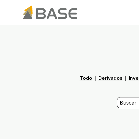
Todo
Derivados
Inve
|
|
Esto es un c
No hay su