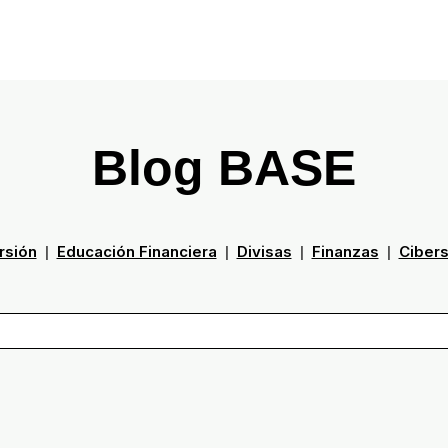
Blog BASE
rsión
Educación Financiera
Divisas
Finanzas
Ciber
|
|
|
|
ampo de búsqueda con una función de texto predictivo.
gerencias porque el campo de búsqueda está vacío.