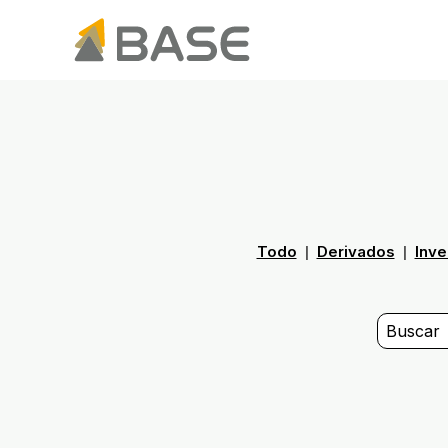
Todo
Derivados
Inve
|
|
Esto es un c
No hay su