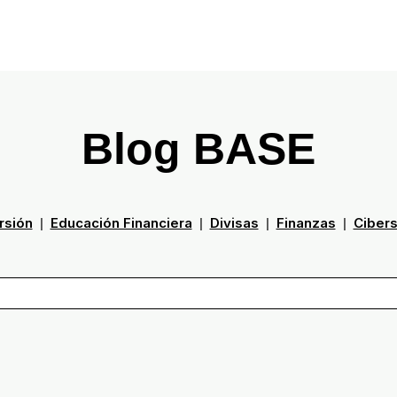
Blog BASE
rsión
Educación Financiera
Divisas
Finanzas
Ciber
|
|
|
|
ampo de búsqueda con una función de texto predictivo.
gerencias porque el campo de búsqueda está vacío.