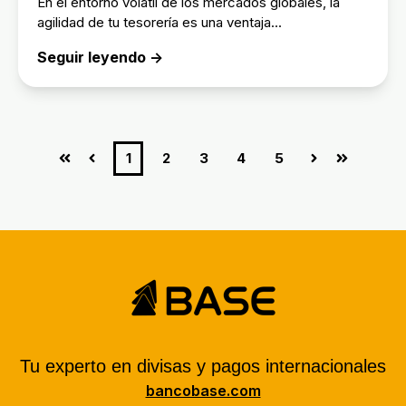
En el entorno volátil de los mercados globales, la
agilidad de tu tesorería es una ventaja...
Seguir leyendo →
1
2
3
4
5
Principio
Anterior
Siguiente
Último
Tu experto en divisas y pagos internacionales
bancobase.com