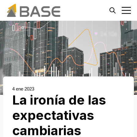
Open search
Open ma
4 ene 2023
La ironía de las
expectativas
cambiarias